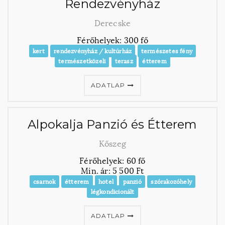
Rendezvényház
Derecske
Férőhelyek: 300 fő
kert
rendezvényház / kultúrház
természetes fény
természetközeli
terasz
étterem
ADATLAP
Alpokalja Panzió és Étterem
Kőszeg
Férőhelyek: 60 fő
Min. ár: 5 500 Ft
csarnok
étterem
hotel
panzió
szórakozóhely
légkondicionált
ADATLAP