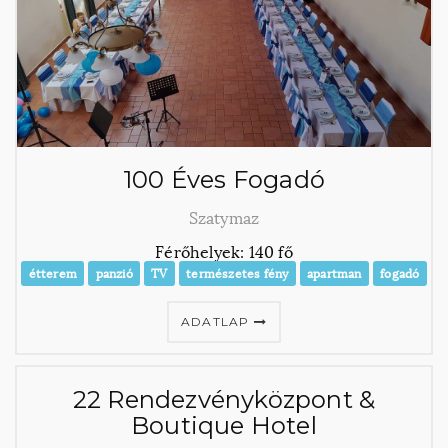
100 Éves Fogadó
Szatymaz
Férőhelyek: 140 fő
étterem
panzió
TV
természetes fény
apartman
fogadó
ADATLAP
22 Rendezvényközpont &
Boutique Hotel