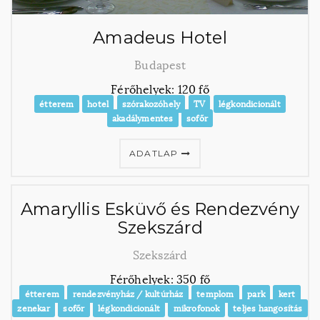
Amadeus Hotel
Budapest
Férőhelyek: 120 fő
étterem
hotel
szórakozóhely
TV
légkondicionált
akadálymentes
sofőr
ADATLAP
Amaryllis Esküvő és Rendezvény
Szekszárd
Szekszárd
Férőhelyek: 350 fő
étterem
rendezvényház / kultúrház
templom
park
kert
zenekar
sofőr
légkondicionált
mikrofonok
teljes hangosítás