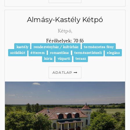
Almásy-Kastély Kétpó
Kétpó,
Férőhelyek: 70 fő
kastély
rendezvényház / kultúrház
természetes fény
szökőkút
étterem
romantikus
természetközeli
elegáns
kúria
vízparti
terasz
ADATLAP