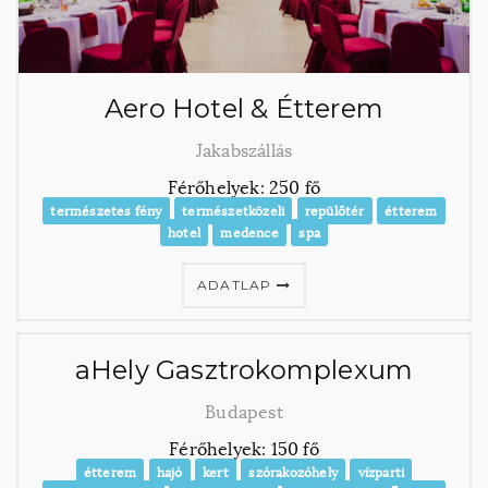
Aero Hotel & Étterem
Jakabszállás
Férőhelyek: 250 fő
természetes fény
természetközeli
repülőtér
étterem
hotel
medence
spa
ADATLAP
aHely Gasztrokomplexum
Budapest
Férőhelyek: 150 fő
étterem
hajó
kert
szórakozóhely
vízparti