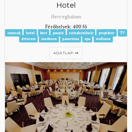
Hotel
Herceghalom
Férőhelyek: 400 fő
csarnok
hotel
kert
panzió
szórakozóhely
projektor
TV
étterem
medence
panoráma
spa
wellness
ADATLAP