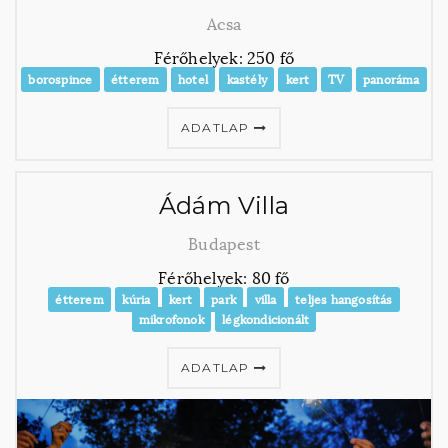
Acsa
Férőhelyek: 250 fő
borospince
étterem
hotel
kastély
kert
TV
panoráma
ADATLAP
Ádám Villa
Budapest
Férőhelyek: 80 fő
étterem
kúria
kert
park
villa
teljes hangosítás
mikrofonok
légkondicionált
ADATLAP