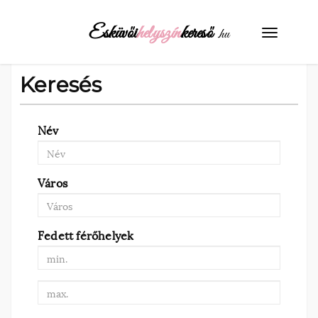
Esküvői
helyszín
kereső
.hu
Toggle
navigati
Keresés
Név
Város
Fedett férőhelyek