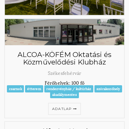
ALCOA-KÖFÉM Oktatási és
Közművelődési Klubház
Székesfehérvár
Férőhelyek: 100 fő
csarnok
étterem
rendezvényház / kultúrház
szórakozóhely
akadálymentes
ADATLAP