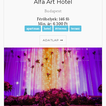
Alfa Art Hotel
Budapest
Férőhelyek: 146 fő
Min. ár: 6 300 Ft
apartman
hotel
étterem
terasz
ADATLAP