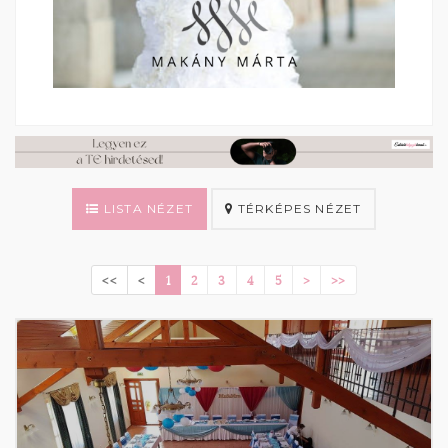
LISTA NÉZET
TÉRKÉPES NÉZET
<<
<
1
2
3
4
5
>
>>