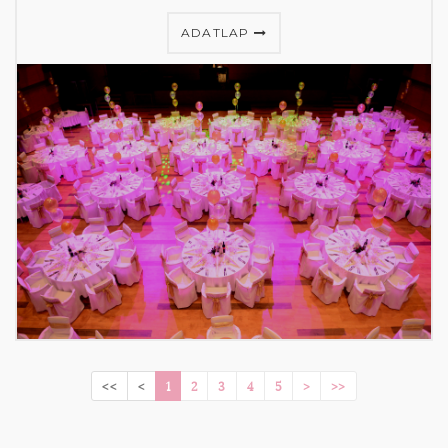
ADATLAP
<<
<
1
2
3
4
5
>
>>