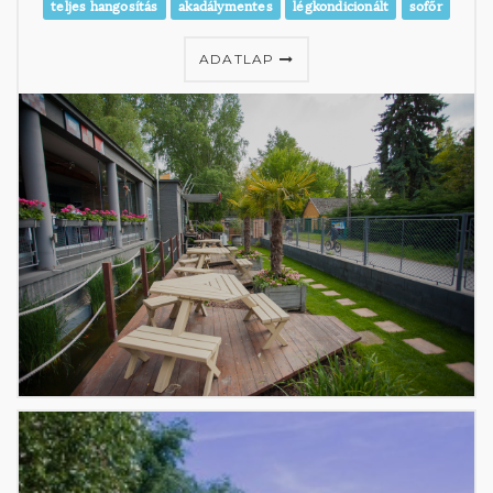
teljes hangosítás
akadálymentes
légkondicionált
sofőr
ADATLAP