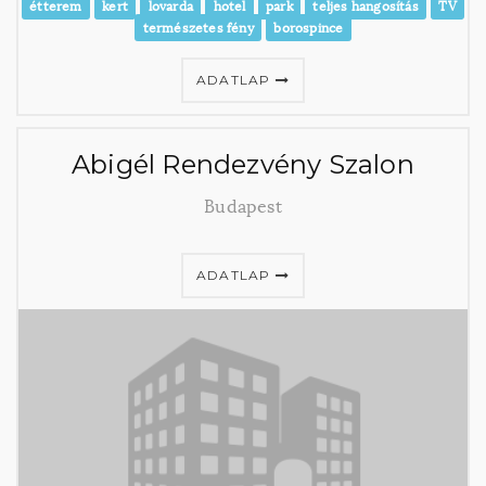
étterem
kert
lovarda
hotel
park
teljes hangosítás
TV
természetes fény
borospince
ADATLAP
Abigél Rendezvény Szalon
Budapest
ADATLAP