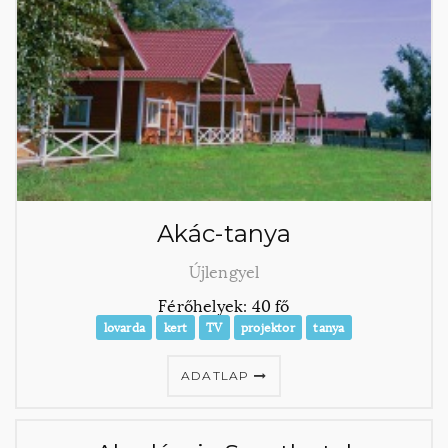
Akác-tanya
Újlengyel
Férőhelyek: 40 fő
lovarda
kert
TV
projektor
tanya
ADATLAP