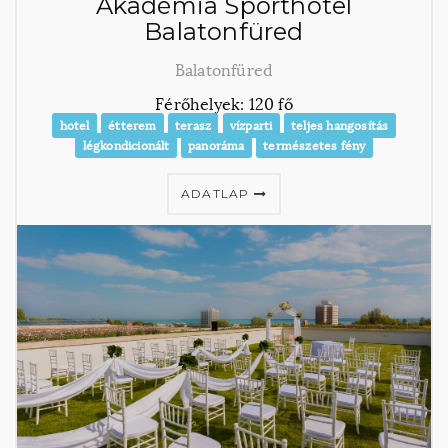
Akadémia Sporthotel
Balatonfüred
Balatonfüred
Férőhelyek: 120 fő
hotel
étterem
terasz
vízparti
teljes hangosítás
légkondicionált
panoráma
természetes fény
ADATLAP