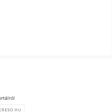
rtálról
ERESO.HU