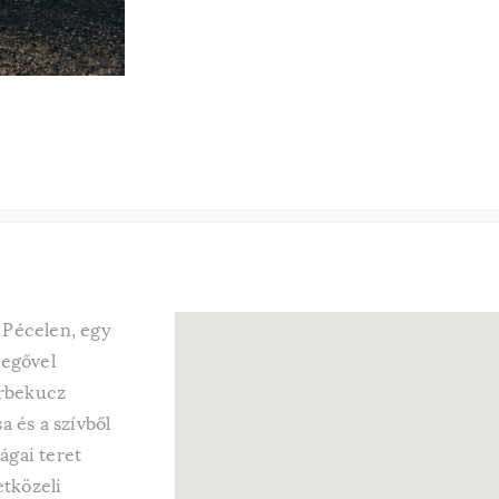
, Pécelen, egy
vegővel
erbekucz
a és a szívből
ágai teret
etközeli