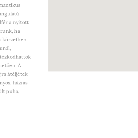
omantikus
hangulatú
fér a nyitott
árunk, ha
s körzetben
punál,
otózkodhattok
hetően. A
ra átéljétek
nyos, házias
űlt puha,