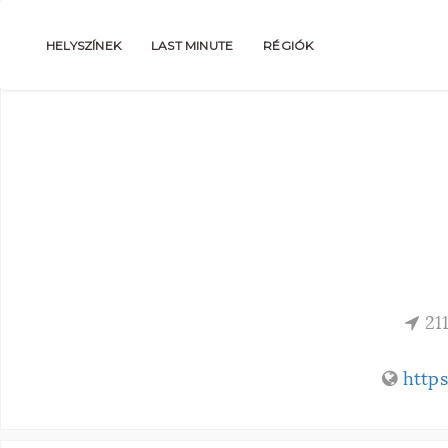
HELYSZÍNEK
LAST MINUTE
RÉGIÓK
211
http