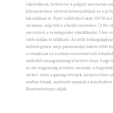
esküvőknek, beleértve a polgári szertartás r
környezetben történő lebonyolítását és a jó 
lakodalmat is. Nyári esküvőnél akár 150 fő is el
teraszon, míg télen a belső teremben 75 főt v
szeretnéd a vendégeidet elszállásolni 5 km-e
több szállás is található. Az idilli boldogságka
különlegesen szép panorámájú háttér előtt f
a rózsáknak és a színes természetnek köszön
működő tanyagazdaság lehetővé teszi, hogy új
az ősi magyarság minden varázsát, a hagyomá
ízeket, mint a gazdag levesek, kemencében s
szaftos húsok, amiknek zamatát a konyhakert
fűszernövényei adják.