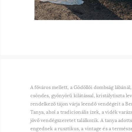
A főváros mellett, a Gödöllői dombság lábánál
csöndes, gyönyörű kilátással, kristálytiszta le
rendelkező tájon várja leendő vendégeit a B
Tanya, ahol a tradicionális ízek, a vidék varázs
jövő vendégszeretet találkozik. A tanya adotts
engednek a rusztikus, a vintage és a termész