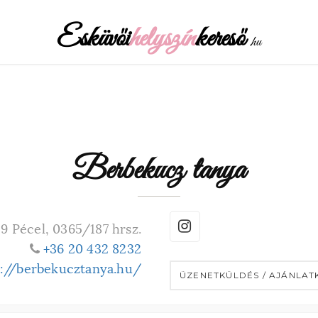
Esküvői
helyszín
kereső
.hu
Berbekucz tanya
9 Pécel, 0365/187 hrsz.
+36 20 432 8232
s://berbekucztanya.hu/
ÜZENETKÜLDÉS / AJÁNLAT