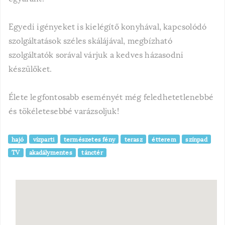
Egyedi igényeket is kielégítő konyhával, kapcsolódó
szolgáltatások széles skálájával, megbízható
szolgáltatók sorával várjuk a kedves házasodni
készülőket.
Élete legfontosabb eseményét még feledhetetlenebbé
és tökéletesebbé varázsoljuk!
hajó
vízparti
természetes fény
terasz
étterem
színpad
TV
akadálymentes
tánctér