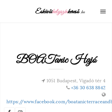
Esküvői
helyszín
kereső
.hu
Tog
navi
BOATanic Hajó
1051 Budapest, Vigadó tér 4
+36 30 638 8842
https://www.facebook.com/boatanicterraceand