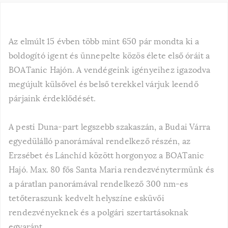
Az elmúlt 15 évben több mint 650 pár mondta ki a
boldogító igent és ünnepelte közös élete első óráit a
BOATanic Hajón. A vendégeink igényeihez igazodva
megújult külsővel és belső terekkel várjuk leendő
párjaink érdeklődését.
A pesti Duna-part legszebb szakaszán, a Budai Várra
egyedülálló panorámával rendelkező részén, az
Erzsébet és Lánchíd között horgonyoz a BOATanic
Hajó. Max. 80 fős Santa Maria rendezvénytermünk és
a páratlan panorámával rendelkező 300 nm-es
tetőteraszunk kedvelt helyszíne esküvői
rendezvényeknek és a polgári szertartásoknak
egyaránt.