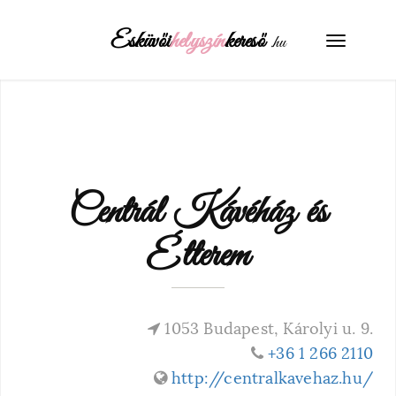
Esküvői
helyszín
kereső
.hu
Toggle
navigati
Centrál Kávéház és
Étterem
1053 Budapest, Károlyi u. 9.
+36 1 266 2110
http://centralkavehaz.hu/