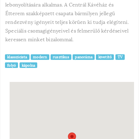
lebonyolítására alkalmas. A Centrál Kávéház és
Étterem szakképzett csapata bármilyen jellegű
rendezvény igényeit teljes körűen ki tudja elégíteni.
Speciális csomagigényeivel és felmerülő kérdéseivel
keressen minket bizalommal.
klasszicista
modern
rusztikus
panoráma
kivetítő
TV
folyó
kápolna