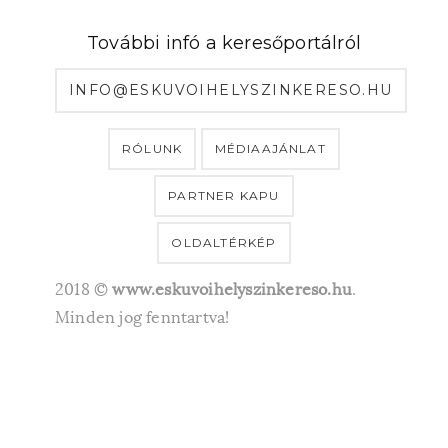
További infó a keresőportálról
INFO@ESKUVOIHELYSZINKERESO.HU
RÓLUNK
MÉDIAAJÁNLAT
PARTNER KAPU
OLDALTÉRKÉP
2018 ©
www.eskuvoihelyszinkereso.hu
.
Minden jog fenntartva!