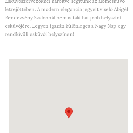
Esküvőszervezőkkel karöltve segítünk az álomesküvő
létrejöttében. A modern elegancia jegyeit viselő Abigél
Rendezvény Szalonnál nem is találhat jobb helyszínt
esküvőjére. Legyen igazán különleges a Nagy Nap egy
rendkívüli esküvői helyszínen!