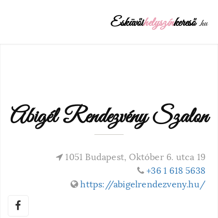
Esküvői
helyszín
kereső
.hu
Abigél Rendezvény Szalon
1051 Budapest, Október 6. utca 19
+36 1 618 5638
https://abigelrendezveny.hu/